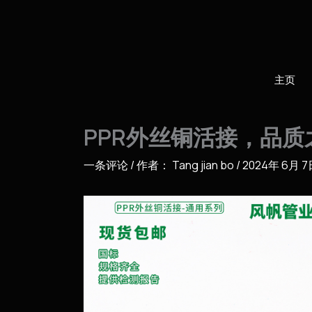
跳
至
内
容
主页
PPR外丝铜活接，品
一条评论
/ 作者：
Tang jian bo
/
2024年 6月 7