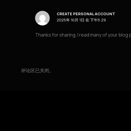
CREATE PERSONAL ACCOUNT
2025年 10月 1日 在 下午5:29
Thanks for sharing. I read many of your blog p
评论区已关闭。