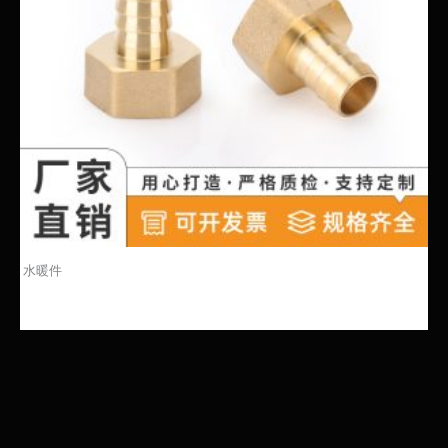
水暖件
全铜内丝宝塔，精工细作，品质卓越！