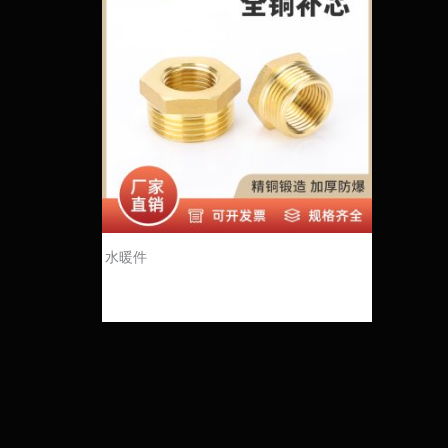
水暖件
全铜补芯：无缝衔接，安全无忧