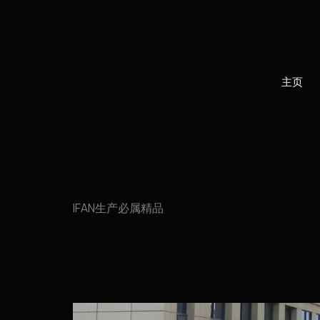
跳
至
内
容
主页
IFAN生产必属精品