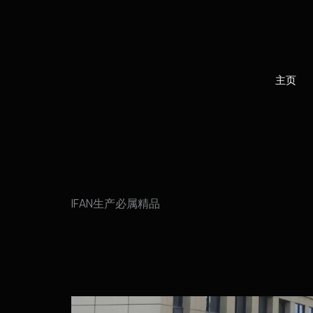
跳
至
内
容
主页
IFAN生产必属精品