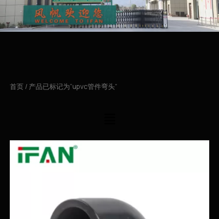
首页
/ 产品已标记为“upvc管件弯头”
菜
单