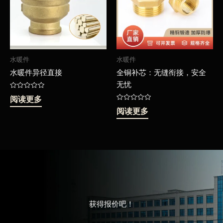
水暖件
水暖件
水暖件异径直接
全铜补芯：无缝衔接，安全
无忧
评
阅读更多
分
0
评
阅读更多
&sol;
分
5
0
&sol;
5
获得报价吧！