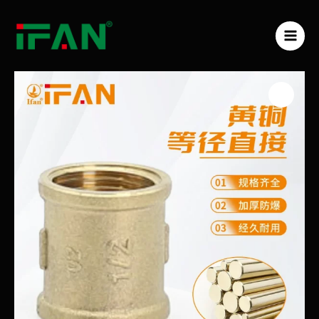
跳
MAI
至
ME
内
容