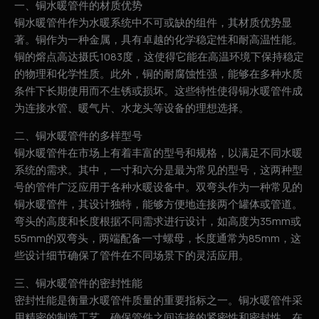
一、铜水暖管件的材质优势
铜水暖管件作为水暖系统中不可或缺的组件，其材质优势显
著。铜作为一种金属，具有卓越的化学稳定性和耐高温性能。
铜的熔点高达摄氏1083度，这使得它能在高温环境下保持稳定
的物理和化学性质。此外，铜的耐腐蚀性强，能够在多种水质
条件下长期使用而不生锈或损坏。这些特性使得铜水暖管件成
为连接水管、暖气片、水龙头等设备的理想选择。
二、铜水暖管件的多样型号
铜水暖管件在市场上有着丰富的型号和规格，以满足不同水暖
系统的需求。其中，一寸和六分是最为常见的型号，这两种型
号的管件广泛应用于各种水暖设备中。双弯头作为一种常见的
铜水暖管件，其设计独特，能够方便地连接两个罐体或管道。
弯头的高度和长度根据不同需求进行设计，如高度为35mm或
55mm的双弯头，两端配备一寸螺母，长度通常为85mm，这
些设计细节确保了管件在不同场景下的灵活应用。
三、铜水暖管件的密封性能
密封性能是衡量水暖管件质量的重要指标之一。铜水暖管件采
用精密的制造工艺，确保管件之间连接的紧密性和密封性。在