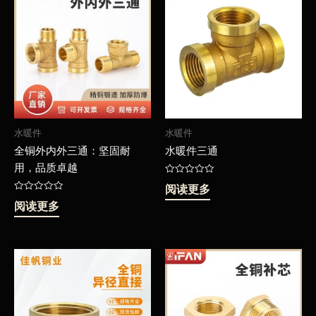
水暖件
水暖件
全铜外内外三通：坚固耐
水暖件三通
用，品质卓越
评
阅读更多
分
评
0
阅读更多
分
&sol;
0
5
&sol;
5