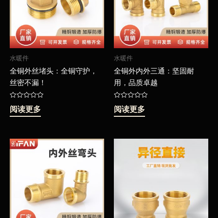
水暖件
水暖件
全铜外丝堵头：全铜守护，
全铜外内外三通：坚固耐
丝密不漏！
用，品质卓越
评
评
阅读更多
阅读更多
分
分
0
0
&sol;
&sol;
5
5