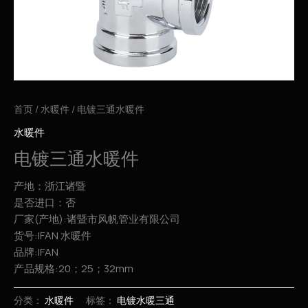
首页
/
水暖件
/ 电镀三通水暖件
水暖件
电镀三通水暖件
产地：浙江诸暨
是否进口：否
厂家(产地):诸暨市风帆管业有限公司
货号:IFAN 水暖件
品牌:IFAN
产品规格:20；25；32mm
分类：
水暖件
标签：
电镀水暖三通