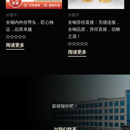
水暖件
水暖件
全铜内外丝弯头，匠心独
全铜异径直接：无缝连接，
运，品质卓越
全铜品质，异径直接，信赖
之选！
评
阅读更多
分
0
评
阅读更多
&sol;
分
5
0
&sol;
5
获得报价吧！
与我们联系