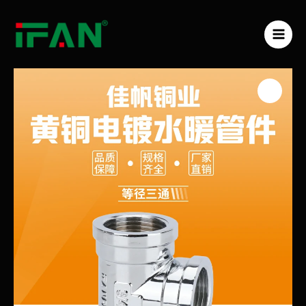
跳
MAI
至
ME
内
容