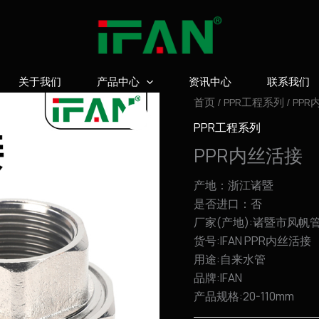
关于我们
产品中心
资讯中心
联系我们
首页
/
PPR工程系列
/ PP
PPR工程系列
PPR内丝活接
产地：浙江诸暨
是否进口：否
厂家(产地):诸暨市风帆
货号:IFAN PPR内丝活接
用途:自来水管
品牌:IFAN
产品规格:20-110mm