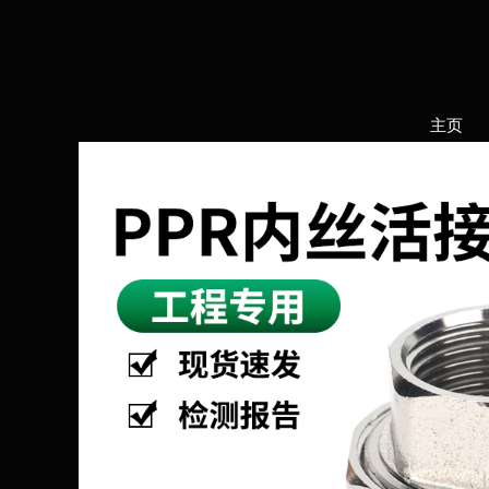
跳
至
内
容
主页