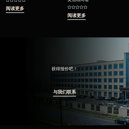
评
阅读更多
分
0
评
阅读更多
&sol;
分
5
0
&sol;
5
获得报价吧！
与我们联系