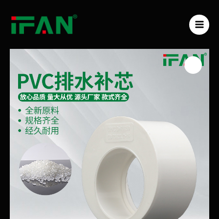
跳
MAI
至
ME
内
容