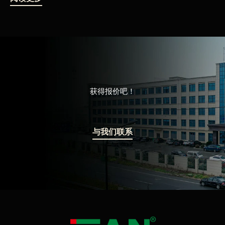
0
5
&sol;
5
获得报价吧！
与我们联系