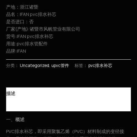
产地：浙江诸暨
品名：IFAN pvc排水补芯
是否进口：否
厂家(产地):诸暨市风帆管业有限公司
货号:IFAN pvc排水补芯
用途:pvc排水管配件
品牌:IFAN
分类：
Uncategorized
,
upvc管件
标签：
pvc排水补芯
描述
用户评价 (0)
一、
概述
PVC排水补芯，即采用聚氯乙烯（PVC）材料制成的变径接