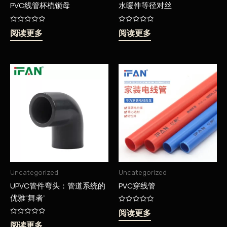
PVC线管杯梳锁母
水暖件等径对丝
评
评
阅读更多
阅读更多
分
分
0
0
&sol;
&sol;
5
5
Uncategorized
Uncategorized
UPVC管件弯头：管道系统的
PVC穿线管
优雅“舞者”
评
阅读更多
分
评
0
阅读更多
分
&sol;