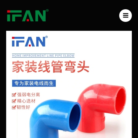
跳
MAI
至
ME
内
容