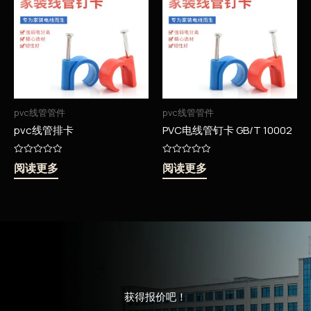
pvc线管管件
pvc线管管件
pvc线管排卡
PVC电线管钉卡 GB/T 10002
评
评
阅读更多
阅读更多
分
分
0
0
&sol;
&sol;
5
5
获得报价吧！