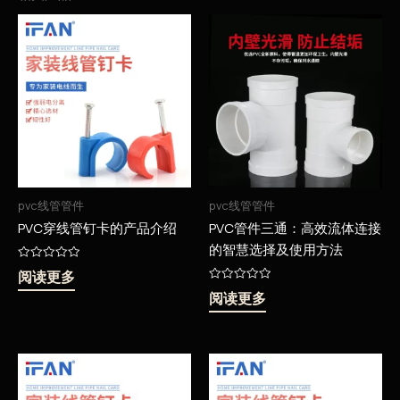
pvc线管管件
pvc线管管件
PVC穿线管钉卡的产品介绍
PVC管件三通：高效流体连接
的智慧选择及使用方法
评
阅读更多
分
0
评
阅读更多
&sol;
分
5
0
&sol;
5