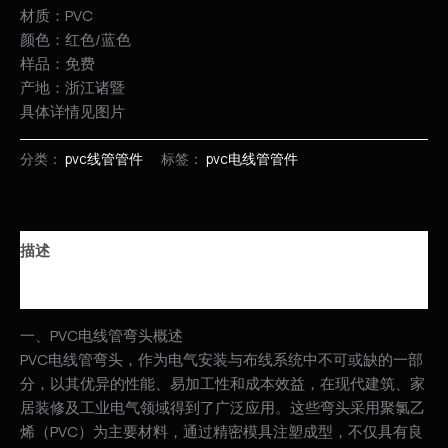
材质：PVC
颜色：红色/蓝色
样品：免费
产地：浙江诸暨
具体详情见图片
分类：
pvc线管管件
标签：
pvc电线管管件
描述
用户评价 (0)
一、PVC电线管弯头概述
PVC电线管弯头，作为电气安装与布线系统中不可或缺的一部
分，以其优异的性能、易加工性和成本效益，在现代建筑、家
居装修及工业电气领域得到了广泛应用。这些弯头采用聚氯乙
烯（PVC）为主要材料，通过精密模具注塑成型，不仅具有良