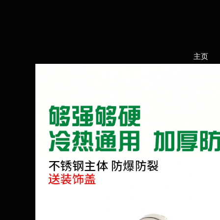
跳
至
内
容
主页