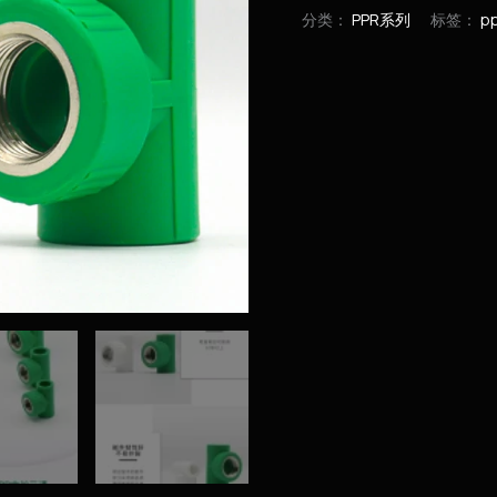
分类：
PPR系列
标签：
p