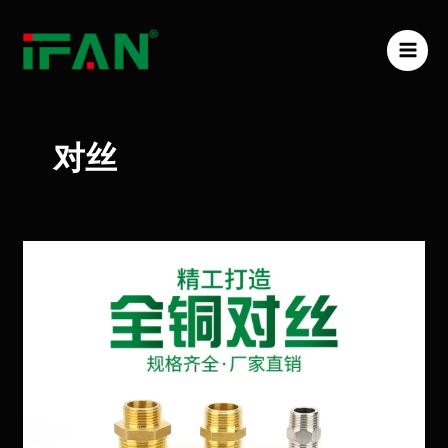
跳
MAI
至
ME
内
容
对丝
黄
铜
对
丝
在
机
械
制
造