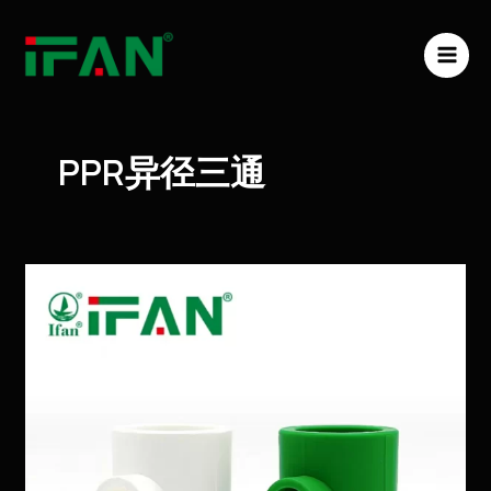
跳
MAI
至
ME
内
容
PPR异径三通
PPR
异
径
三
通
的
产
品
介