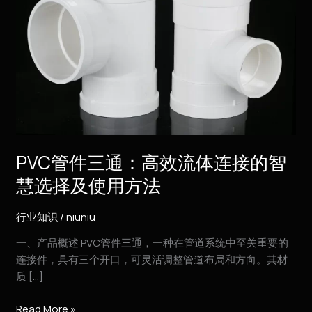
连
接
的
智
慧
选
择
及
使
PVC管件三通：高效流体连接的智
用
慧选择及使用方法
方
法
行业知识
/
niuniu
一、产品概述 PVC管件三通，一种在管道系统中至关重要的
连接件，具有三个开口，可灵活调整管道布局和方向。其材
质 […]
Read More »