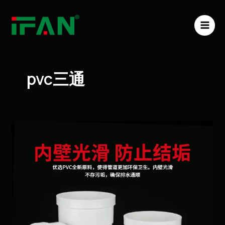
跳
MAI
至
ME
内
容
pvc三通
PVC
管
件
三
通：
高
效
流
体