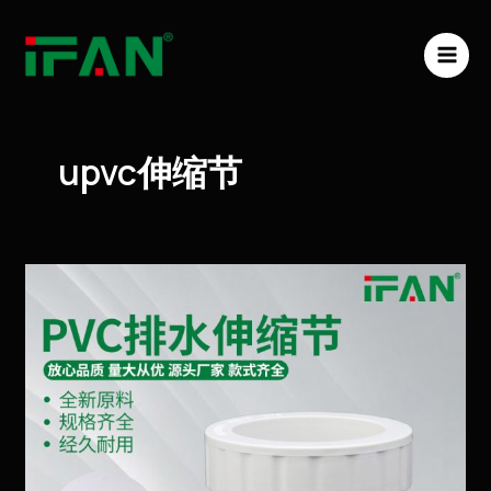
跳
MAI
至
ME
内
容
upvc伸缩节
upvc
伸
缩
节
有
哪
些
用
途