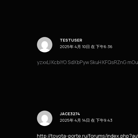
TESTUSER
2025年 4月 10日 在 下午6:36
yzxxLI KcbiYO SdXbPyw SkuH KFQsRZnG mOu
JACE3274
2025年 4月 14日 在 下午9:43
http://toyota-porte.ru/forums/index.php?