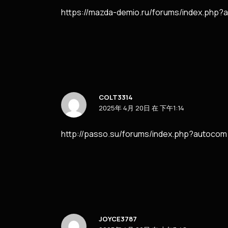
https://mazda-demio.ru/forums/index.php
COLT3314
2025年 4月 20日 在 下午1:14
http://passo.su/forums/index.php?autoco
JOYCE3787