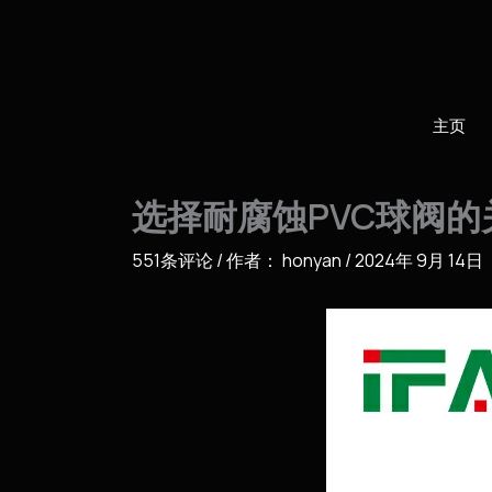
跳
至
内
容
主页
选择耐腐蚀PVC球阀
551条评论
/ 作者：
honyan
/
2024年 9月 14日