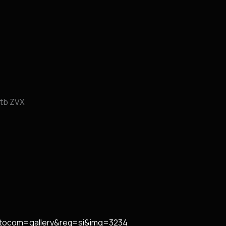
tb ZVX
autocom=gallery&req=si&img=3234