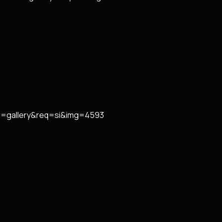
om=gallery&req=si&img=4593