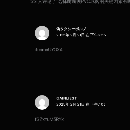
551人评论了“选择耐腐蚀PVC球阀的关键因素有
偽タクシーポルノ
2025年 2月 21日 在 下午6:55
ifmimxUYOXA
GAINLIEST
2025年 2月 21日 在 下午7:03
fSZxYuM3RYk