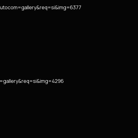
?autocom=gallery&req=si&img=6377
m=gallery&req=si&img=4296