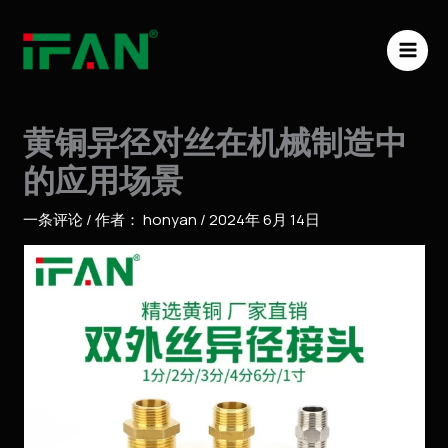
跳
MAI
至
ME
内
容
黄铜异径对丝在机械制造中
的应用场景
一条评论
/ 作者：
honyan
/
2024年 6月 14日