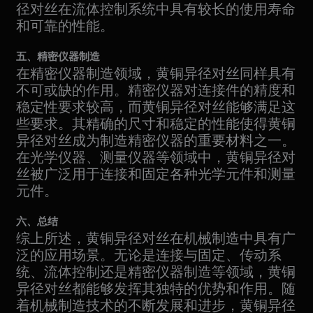
径对丝在流体控制系统中具有较长的使用寿命
和可靠的性能。
五、精密仪器制造
在精密仪器制造领域，黄铜异径对丝同样具有
不可或缺的作用。精密仪器对连接件的精度和
稳定性要求较高，而黄铜异径对丝能够满足这
些要求。其精确的尺寸和稳定的性能使得黄铜
异径对丝成为制造精密仪器的重要材料之一。
在光学仪器、测量仪器等领域中，黄铜异径对
丝被广泛用于连接和固定各种光学元件和测量
元件。
六、总结
综上所述，黄铜异径对丝在机械制造中具有广
泛的应用场景。无论是连接与固定、传动系
统、流体控制还是精密仪器制造等领域，黄铜
异径对丝都能够发挥其独特的优势和作用。随
着机械制造技术的不断发展和进步，黄铜异径