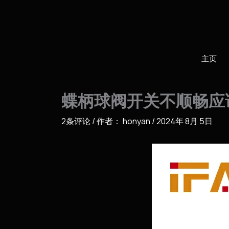
跳
至
内
容
主页
蝶柄球阀开关不顺畅应
2条评论
/ 作者：
honyan
/
2024年 8月 5日