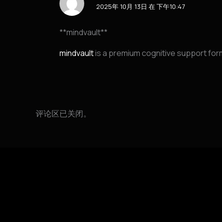
2025年 10月 13日 在 下午10:47
** mindvault**
mindvault
is a premium cognitive support formu
评论区已关闭。