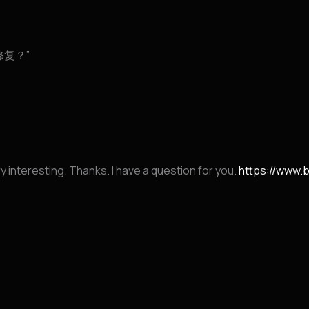
复？”
 interesting. Thanks. I have a question for you.
https://www.b