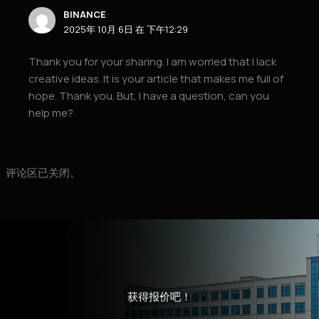
BINANCE
2025年 10月 6日 在 下午12:29
Thank you for your sharing. I am worried that I lack
creative ideas. It is your article that makes me full of
hope. Thank you. But, I have a question, can you
help me?
评论区已关闭。
获得报价吧！