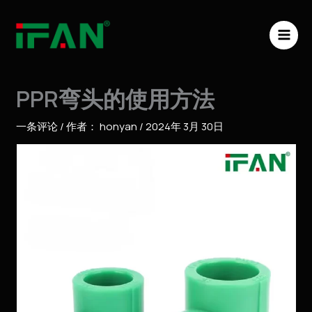
跳
MAI
至
ME
内
容
PPR弯头的使用方法
一条评论
/ 作者：
honyan
/
2024年 3月 30日