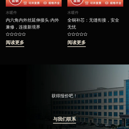
水暖件
水暖件
内六角内外丝延伸接头:内外
全铜补芯：无缝衔接，安全
兼修，连接新境界
无忧
评
评
阅读更多
阅读更多
分
分
0
0
&sol;
&sol;
5
5
获得报价吧！
与我们联系