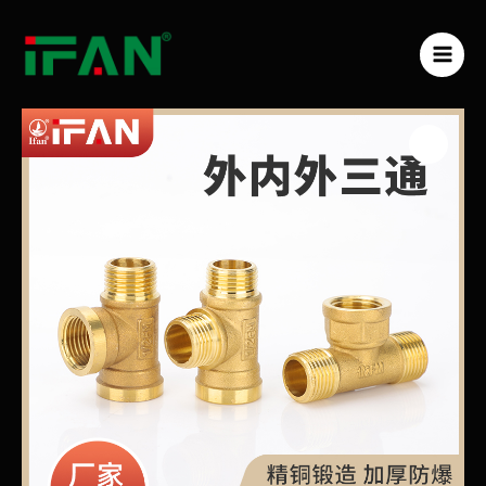
跳
MAI
至
ME
内
容