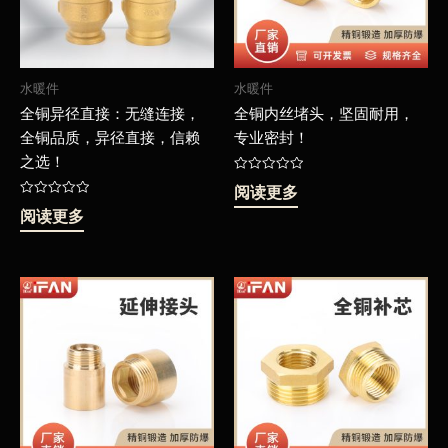
水暖件
水暖件
全铜异径直接：无缝连接，
全铜内丝堵头，坚固耐用，
全铜品质，异径直接，信赖
专业密封！
之选！
评
阅读更多
分
评
0
阅读更多
分
&sol;
0
5
&sol;
5