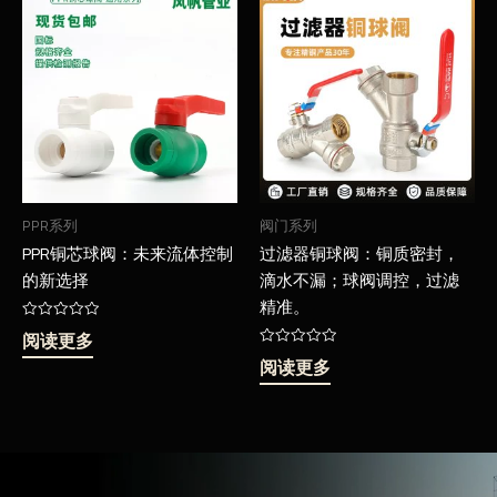
PPR系列
阀门系列
PPR铜芯球阀：未来流体控制
过滤器铜球阀：铜质密封，
的新选择
滴水不漏；球阀调控，过滤
精准。
评
阅读更多
分
0
评
阅读更多
&sol;
分
5
0
&sol;
5