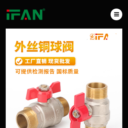
跳
MAI
至
ME
内
容