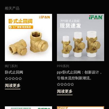
相关产品
阀门系列
PPR系列
卧式止回阀
ppr卧式止回阀：创新设计，
引领水流控制新潮流。
评
阅读更多
分
0
评
阅读更多
&sol;
分
5
0
&sol;
5