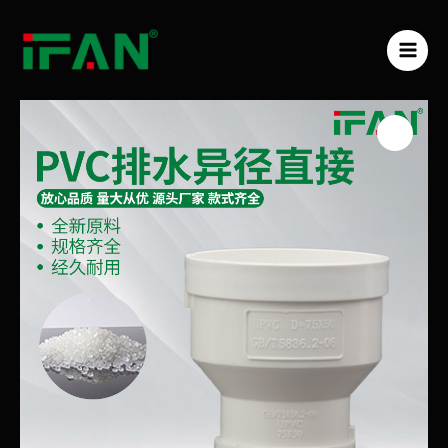
跳
MAI
至
ME
内
容