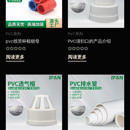
PVC系列
PVC系列
pvc线管杯梳锁母
PVC清扫口的产品介绍
评
评
阅读更多
阅读更多
分
分
0
0
&sol;
&sol;
5
5