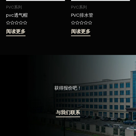
PVC系列
PVC系列
pvc透气帽
PVC排水管
评
评
阅读更多
阅读更多
分
分
0
0
&sol;
&sol;
5
5
获得报价吧！
与我们联系