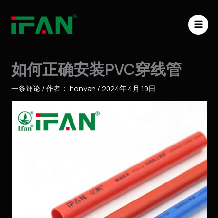
跳
MAI
至
ME
内
容
如何正确安装PVC穿线管
一条评论
/ 作者：
honyan
/
2024年 4月 19日