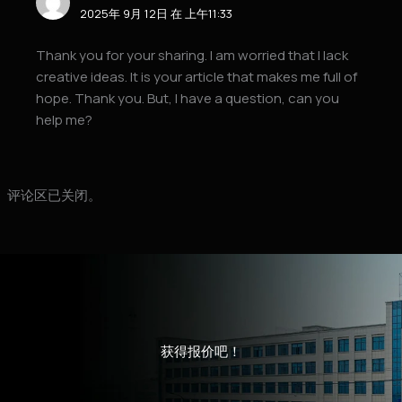
2025年 9月 12日 在 上午11:33
Thank you for your sharing. I am worried that I lack
creative ideas. It is your article that makes me full of
hope. Thank you. But, I have a question, can you
help me?
评论区已关闭。
获得报价吧！